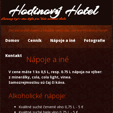
Hodinový Hotel
Luxusný byt v etno štýle pre Vaše milostné chvíle
Chcete urobiť dojem a hľadáte niečo viac, nie len "Hodinový hotel"
Domov
Cenník
Nápoje a iné
Fotografie
Kontakt
Nápoje a iné
V cene máte 1 ks 0,5 L, resp. 0.75 L nápoja na výber:
z minerálky, cola, cola light, vinea.
Samozrejmosťou sú čaj či káva.
Alkoholické nápoje:
Kvalitné suché červené víno 0,75 L - 5 €
Kvalitné suché biele víno 0,75 L - 5 €