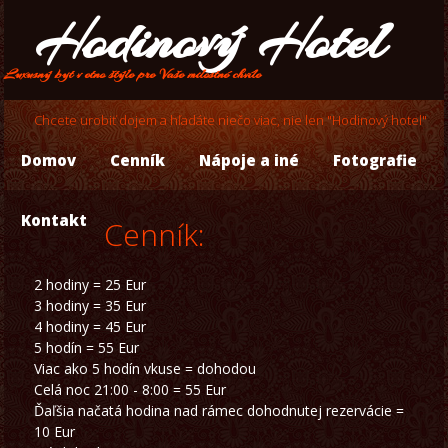
Hodinový Hotel
Luxusný byt v etno štýle pre Vaše milostné chvíle
Chcete urobiť dojem a hľadáte niečo viac, nie len "Hodinový hotel"
Domov
Cenník
Nápoje a iné
Fotografie
Kontakt
Cenník:
2 hodiny = 25 Eur
3 hodiny = 35 Eur
4 hodiny = 45 Eur
5 hodín = 55 Eur
Viac ako 5 hodín vkuse = dohodou
Celá noc 21:00 - 8:00 = 55 Eur
Ďaľšia načatá hodina nad rámec dohodnutej rezervácie =
10 Eur